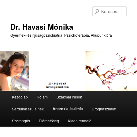
Tovább
az
Kere
elsődleges
tartalomra
Dr. Havasi Mónika
Gyermek- és ifjúságpszichiátria, Pszichoterápia, Akupunktúra
Fő
Kezdőlap
Rólam
Szakmai írások
menü
Anorexia, bulimia
Serdülők szüleinek
Droghasználat
Szorongás
Elérhetőség
Kiadó rendelő